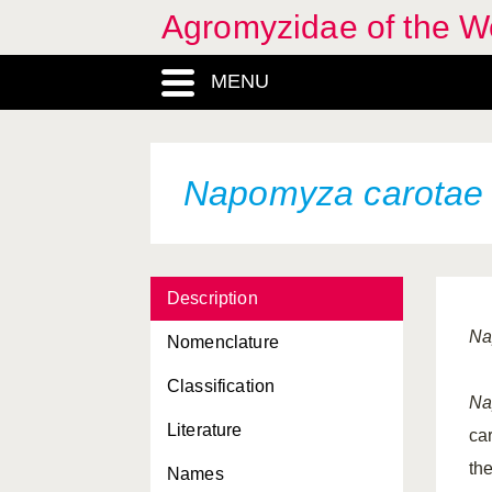
Agromyzidae of the W
Liriomyza xanthocera
Melanagromyza apii
MENU
Melanagromyza azawii
Melanagromyza bonavistae
Napomyza carotae
Melanagromyza
chalcosoma
Melanagromyza
dolichostigma
Description
Melanagromyza fabae
Na
Nomenclature
Melanagromyza hibisci
Classification
Na
Melanagromyza koizumii
Literature
ca
Melanagromyza
th
Names
minimoides