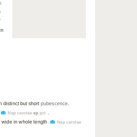
.
e
f
in
 distinct but short
pubescence
.
.
Nap carotae
ep.
pct
ly wide in whole length
Nap carotae