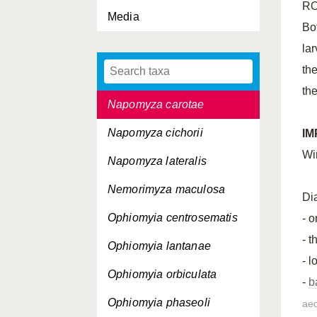
RO
Media
Melanagromyza obtusa
Bo
Melanagromyza sojae
la
th
Melanagromyza vignalis
the
Napomyza carotae
Napomyza cichorii
I
Wi
Napomyza lateralis
Nemorimyza maculosa
Di
Ophiomyia centrosematis
- o
- 
Ophiomyia lantanae
- 
Ophiomyia orbiculata
-
b
Ophiomyia phaseoli
aed