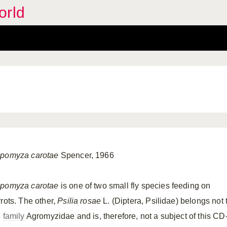
orld
pomyza carotae
Spencer, 1966
pomyza carotae
is one of two small fly species feeding on
rrots. The other,
Psilia rosae
L. (Diptera, Psilidae) belongs not 
e
family
Agromyzidae and is, therefore, not a subject of this CD